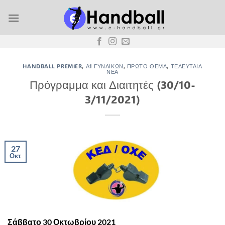
Μετάβαση
στο
περιεχόμενο
HANDBALL PREMIER
,
Α1 ΓΥΝΑΙΚΏΝ
,
ΠΡΏΤΟ ΘΈΜΑ
,
ΤΕΛΕΥΤΑΊΑ
ΝΈΑ
Πρόγραμμα και Διαιτητές (30/10-
3/11/2021)
27
Οκτ
Σάββατο 30 Οκτωβρίου 2021