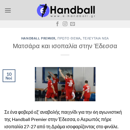
Μετάβαση
στο
περιεχόμενο
HANDBALL PREMIER
,
ΠΡΏΤΟ ΘΈΜΑ
,
ΤΕΛΕΥΤΑΊΑ ΝΈΑ
Ματσάρα και ισοπαλία στην Έδεσσα
10
Νοέ
Σε ένα φοβερό εξ’ αναβολής παιχνίδι για την 6η αγωνιστική
της Handball Premier στην Έδεσσα, ο Αερωπός πήρε
ισοπαλία 27-27 από τη Δράμα ισοφαρίζοντας στο φινάλε.