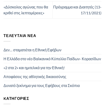
«Δύσκολος αγώνας που θα
Πρόγραμμα και Διαιτητές (13-
κριθεί στις λεπτομέρειες»
17/11/2021)
ΤΕΛΕΥΤΑΊΑ ΝΈΑ
Δεν… σταματιέται η Εθνική Εφήβων
Η Ελλάδα στο νέο Βαλκανικό Κύπελλο Παίδων- Κορασίδων
«2 στα 2» και ημιτελικά για την Εθνική!
Αποφάσεις της αθλητικής δικαιοσύνης
Δυνατό ξεκίνημα για τους Εφήβους στα Σκόπια
KΑΤΗΓΟΡΊΕΣ