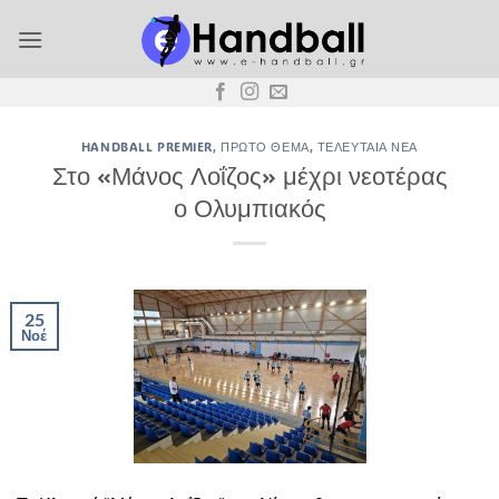
Μετάβαση
στο
περιεχόμενο
HANDBALL PREMIER
,
ΠΡΏΤΟ ΘΈΜΑ
,
ΤΕΛΕΥΤΑΊΑ ΝΈΑ
Στο «Μάνος Λοΐζος» μέχρι νεοτέρας
ο Ολυμπιακός
25
Νοέ