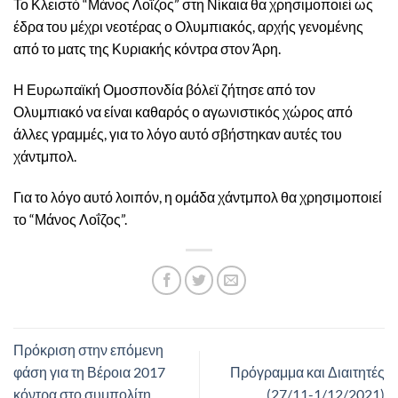
Το Κλειστό “Μάνος Λοΐζος” στη Νίκαια θα χρησιμοποιεί ως
έδρα του μέχρι νεοτέρας ο Ολυμπιακός, αρχής γενομένης
από το ματς της Κυριακής κόντρα στον Άρη.
Η Ευρωπαϊκή Ομοσπονδία βόλεϊ ζήτησε από τον
Ολυμπιακό να είναι καθαρός ο αγωνιστικός χώρος από
άλλες γραμμές, για το λόγο αυτό σβήστηκαν αυτές του
χάντμπολ.
Για το λόγο αυτό λοιπόν, η ομάδα χάντμπολ θα χρησιμοποιεί
το “Μάνος Λοΐζος”.
Πρόκριση στην επόμενη
φάση για τη Βέροια 2017
Πρόγραμμα και Διαιτητές
κόντρα στο συμπολίτη
(27/11-1/12/2021)