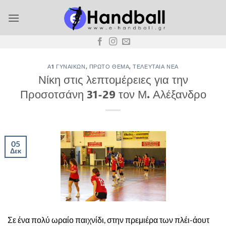
Μετάβαση
στο
περιεχόμενο
Α1 ΓΥΝΑΙΚΏΝ
,
ΠΡΏΤΟ ΘΈΜΑ
,
ΤΕΛΕΥΤΑΊΑ ΝΈΑ
Νίκη στις λεπτομέρειες για την
Προσοτσάνη 31-29 τον Μ. Αλέξανδρο
05
Δεκ
Σε ένα πολύ ωραίο παιχνίδι, στην πρεμιέρα των πλέι-άουτ