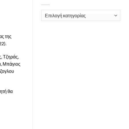
Kατηγορίες
ας της
2).
, Τζηράς,
ι, Μπάγιος
άζογλου
ητή θα