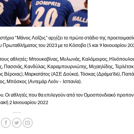
στήριο “Μάνος Λοΐζος” αρχίζει το πρώτο στάδιο της προετοιμασί
Πρωταθλήματος του 2023 με το Κόσοβο (5 και 9 Ιανουαρίου 202
ους αθλητές: Μπουκοβίνας, Μυλωνάς, Καλόμοιρος, Ηλιόπουλος
 Πασσιάς, Κανδύλας, Καραμπουρνιώτης, Μιχαηλίδης, Τερλέτσκ
ς Βέροιας), Μαρκατάτος (ΑΣΕ Δούκα), Τόσκας (Δράμα’86), Παπ
, Μπόσκος (Αντεμάρ Λεόν – Ισπανία).
ου. Οι αθλητές που θα επιλεγούν από τον Ομοσπονδιακό προπον
ιακή 2 Ιανουαρίου 2022