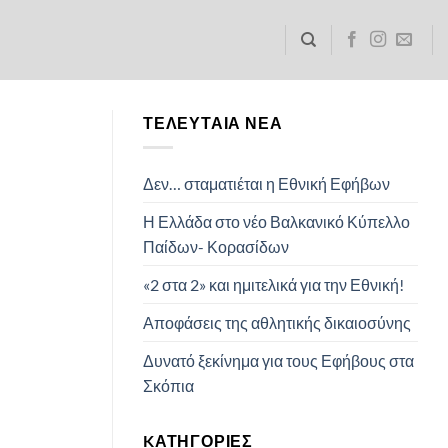
ΤΕΛΕΥΤΑΊΑ ΝΈΑ
Δεν… σταματιέται η Εθνική Εφήβων
Η Ελλάδα στο νέο Βαλκανικό Κύπελλο
Παίδων- Κορασίδων
«2 στα 2» και ημιτελικά για την Εθνική!
Αποφάσεις της αθλητικής δικαιοσύνης
Δυνατό ξεκίνημα για τους Εφήβους στα
Σκόπια
KΑΤΗΓΟΡΊΕΣ