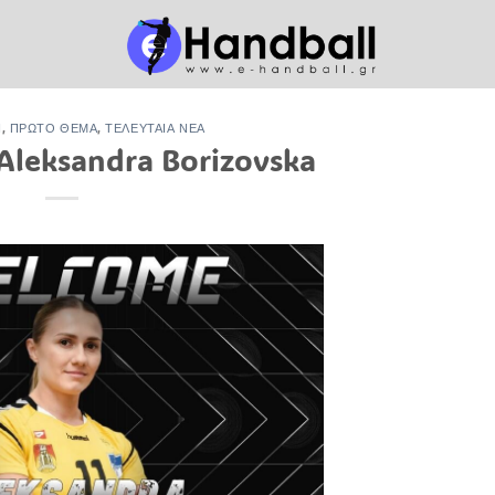
Ν
,
ΠΡΏΤΟ ΘΈΜΑ
,
ΤΕΛΕΥΤΑΊΑ ΝΈΑ
Aleksandra Borizovska