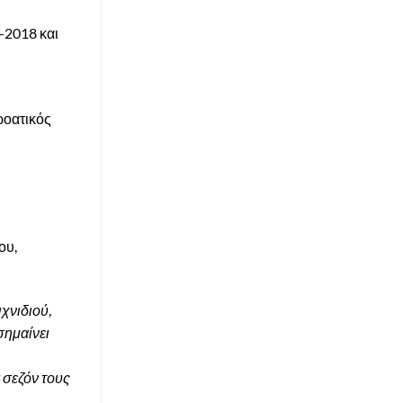
-2018 και
ροατικός
ου,
χνιδιού,
σημαίνει
 σεζόν τους