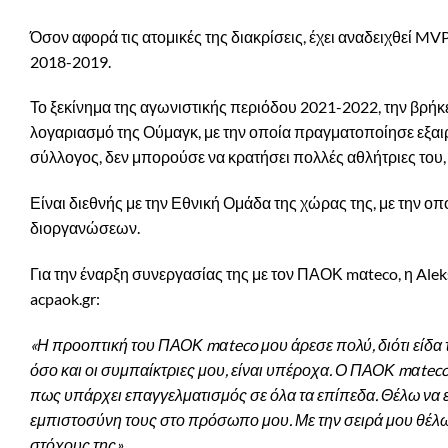
Όσον αφορά τις ατομικές της διακρίσεις, έχει αναδειχθεί M
2018-2019.
Το ξεκίνημα της αγωνιστικής περιόδου 2021-2022, την βρήκ
λογαριασμό της Ούμαγκ, με την οποία πραγματοποίησε εξαιρ
σύλλογος, δεν μπορούσε να κρατήσει πολλές αθλήτριες του,
Είναι διεθνής με την Εθνική Ομάδα της χώρας της, με την ο
διοργανώσεων.
Για την έναρξη συνεργασίας της με τον ΠΑΟΚ mαteco, η Ale
acpaok.gr:
«Η προοπτική του ΠΑΟΚ mαteco μου άρεσε πολύ, διότι είδα τ
όσο και οι συμπαίκτριες μου, είναι υπέροχα. Ο ΠΑΟΚ mαteco 
πως υπάρχει επαγγελματισμός σε όλα τα επίπεδα. Θέλω να ε
εμπιστοσύνη τους στο πρόσωπο μου. Με την σειρά μου θέλω 
στόχους της».