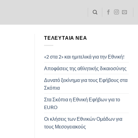
ΤΕΛΕΥΤΑΊΑ ΝΈΑ
«2 στα 2» και ημιτελικά για την Εθνική!
Αποφάσεις της αθλητικής δικαιοσύνης
Δυνατό ξεκίνημα για τους Εφήβους στα
Σκόπια
Στα Σκόπια η Εθνική Εφήβων για το
EURO
Οι κλήσεις των Εθνικών Ομάδων για
τους Μεσογειακούς