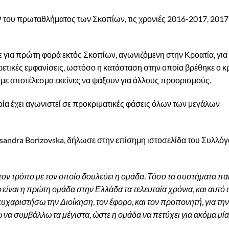
VP του πρωταθλήματος των Σκοπίων, τις χρονιές 2016-2017, 2017
ε για πρώτη φορά εκτός Σκοπίων, αγωνιζόμενη στην Κροατία, για
ετικές εμφανίσεις, ωστόσο η κατάσταση στην οποία βρέθηκε ο κ
 με αποτέλεσμα εκείνες να ψάξουν για άλλους προορισμούς.
ποία έχει αγωνιστεί σε προκριματικές φάσεις όλων των μεγάλων
ksandra Borizovska, δήλωσε στην επίσημη ιστοσελίδα του Συλλόγ
ον τρόπο με τον οποίο δουλεύει η ομάδα. Τόσο τα συστήματα παι
είναι η πρώτη ομάδα στην Ελλάδα τα τελευταία χρόνια, και αυτό 
υχαριστήσω την Διοίκηση, τον έφορο, και τον προπονητή, για την
να συμβάλλω τα μέγιστα, ώστε η ομάδα να πετύχει για ακόμα μία