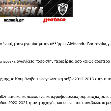
έναρξη συνεργασίας με την αθλήτρια, Aleksandra Borizovska, γι
izovska, αγωνίζεται τόσο στην περιφέρεια, όσο και ως αριστερό ε
ης της, το Κουμάνοβο, την αγωνιστική σεζόν 2012-2013, στην οπο
αθλήματα και κύπελλα, ενώ κατέγραψε αρκετές συμμετοχές σε ε
δου 2020-2021, ήταν η αρχηγός, και εκείνη που συνέβαλλε τα μέ