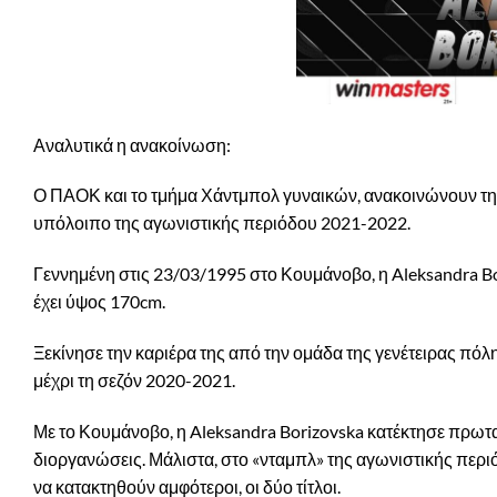
Αναλυτικά η ανακοίνωση:
Ο ΠΑΟΚ και το τμήμα Χάντμπολ γυναικών, ανακοινώνουν την 
υπόλοιπο της αγωνιστικής περιόδου 2021-2022.
Γεννημένη στις 23/03/1995 στο Κουμάνοβο, η Aleksandra Bor
έχει ύψος 170cm.
Ξεκίνησε την καριέρα της από την ομάδα της γενέτειρας πόλ
μέχρι τη σεζόν 2020-2021.
Με το Κουμάνοβο, η Aleksandra Borizovska κατέκτησε πρωτ
διοργανώσεις. Μάλιστα, στο «νταμπλ» της αγωνιστικής περιό
να κατακτηθούν αμφότεροι, οι δύο τίτλοι.