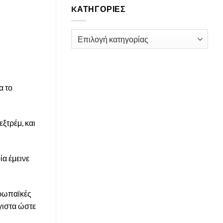
KΑΤΗΓΟΡΊΕΣ
Kατηγορίες
α το
ξτρέμ, και
ία έμεινε
υρωπαϊκές
γιστα ώστε