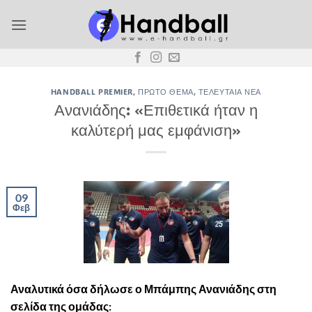
Μετάβαση
στο
περιεχόμενο
HANDBALL PREMIER
,
ΠΡΏΤΟ ΘΈΜΑ
,
ΤΕΛΕΥΤΑΊΑ ΝΈΑ
Ανανιάδης: «Επιθετικά ήταν η
καλύτερή μας εμφάνιση»
09
Φεβ
Αναλυτικά όσα δήλωσε ο Μπάμπης Ανανιάδης στη
σελίδα της ομάδας: