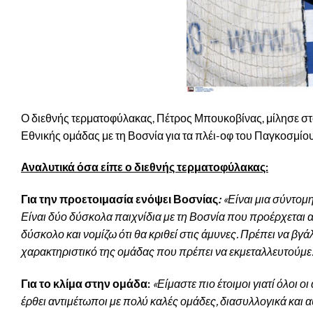
Ο διεθνής τερματοφύλακας, Πέτρος Μπουκοβίνας, μίλησε στο
Εθνικής ομάδας με τη Βοσνία για τα πλέι-οφ του Παγκοσμί
Αναλυτικά όσα είπε ο διεθνής τερματοφύλακας:
Για την προετοιμασία ενόψει Βοσνίας
:
«Είναι μια σύντο
Είναι δύο δύσκολα παιχνίδια με τη Βοσνία που προέρχεται α
δύσκολο και νομίζω ότι θα κριθεί στις άμυνες. Πρέπει να βγ
χαρακτηριστικό της ομάδας που πρέπει να εκμεταλλευτούμε. 
Για το κλίμα στην ομάδα:
«Είμαστε πιο έτοιμοι γιατί όλοι 
έρθει αντιμέτωποι με πολύ καλές ομάδες, διασυλλογικά και α