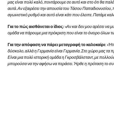
μας είναι πολύ καλό, ποντάρουμε σε αυτό και στο ότι θα παλέψ
αυτά. Αν εξαιρέσει την απουσία του Τάσου Παπαδιονυσίου, π
αγωνιστικό ρυθμό και αυτό είναι κάτι που έλειπε. Πατάμε καλ
Για το πώς αισθάνεται ο ίδιος
:
«Αν και δεν μου αρέσει να 
ομάδα να πάρουμε μια πρόκριση που είναι το όνειρο όλων τω
Για την απόφαση να πάρει μεταγραφή το καλοκαίρι:
«Ήτα
δύσκολο, αλλά η Γερμανία είναι Γερμανία. Στο χώρο μας τα
Είναι μια πολύ ιστορική ομάδα η Γκροσβάλσταντ, με πολλούς
μπορούσα να την αφήσω να περάσει. Ήρθε η πρόταση το συζ