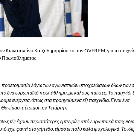
ν Κωνσταντίνο Χατζηδημητρίου και τον OVER FM, για τα παιχνίδ
ου Πρωταθλήματος.
μη προετοιμασία λόγω των αγωνιστικών υποχρεώσεων όλων των 
πό ένα ευρωπαϊκό πρωτάθλημα, με καλούς παίκτες. Το παιχνίδι θ
άλουμε ενέργεια, όπως στα προηγούμενα έξι παιχνίδια. Είναι ένα
Θα είμαστε έτοιμοι την Τετάρτη».
οι αθλητές έχουν περισσότερες εμπειρίες από ευρωπαϊκά παιχνίδι
υτό έχει φανεί στο γήπεδο, είμαστε πολύ καλά ψυχολογικά. Το κλ