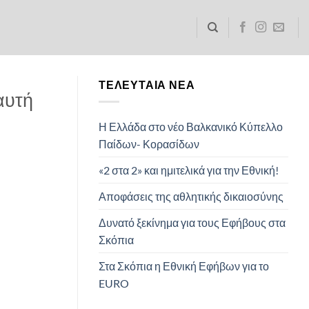
ΤΕΛΕΥΤΑΊΑ ΝΈΑ
αυτή
Η Ελλάδα στο νέο Βαλκανικό Κύπελλο
Παίδων- Κορασίδων
«2 στα 2» και ημιτελικά για την Εθνική!
Αποφάσεις της αθλητικής δικαιοσύνης
Δυνατό ξεκίνημα για τους Εφήβους στα
Σκόπια
Στα Σκόπια η Εθνική Εφήβων για το
EURO