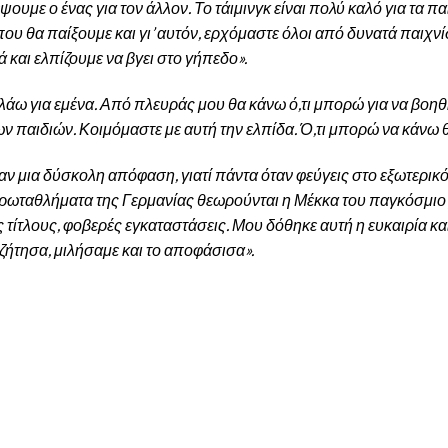
ουμε ο ένας για τον άλλον. Το τάιμινγκ είναι πολύ καλό για τα πα
ου θα παίξουμε και γι’ αυτόν, ερχόμαστε όλοι από δυνατά παιχν
ά και ελπίζουμε να βγει στο γήπεδο».
μιλάω για εμένα. Από πλευράς μου θα κάνω ό,τι μπορώ για να βοη
ν παιδιών. Κοιμόμαστε με αυτή την ελπίδα. Ό,τι μπορώ να κάνω θ
ν μια δύσκολη απόφαση, γιατί πάντα όταν φεύγεις στο εξωτερικό 
 πρωταθλήματα της Γερμανίας θεωρούνται η Μέκκα του παγκόσμιο
 τίτλους, φοβερές εγκαταστάσεις. Μου δόθηκε αυτή η ευκαιρία κα
ήτησα, μιλήσαμε και το αποφάσισα».