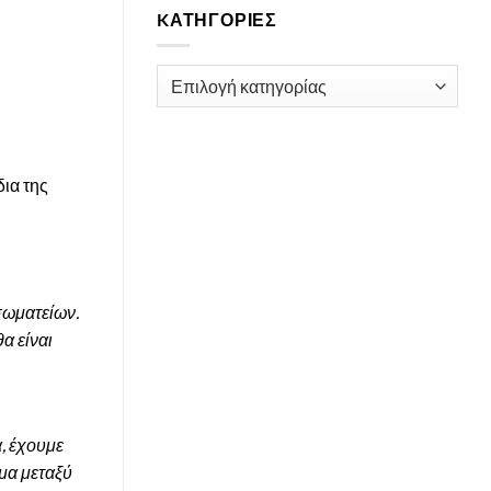
KΑΤΗΓΟΡΊΕΣ
Kατηγορίες
ια της
σωματείων.
α είναι
α, έχουμε
ίμα μεταξύ