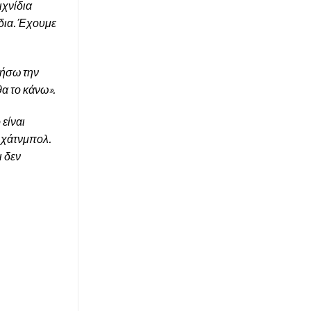
ιχνίδια
ίδια. Έχουμε
θήσω την
α το κάνω».
είναι
 χάτνμπολ.
ι δεν