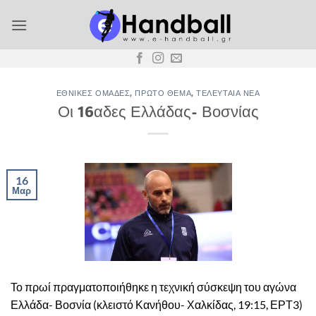
Μετάβαση
στο
περιεχόμενο
ΕΘΝΙΚΈΣ ΟΜΆΔΕΣ
,
ΠΡΏΤΟ ΘΈΜΑ
,
ΤΕΛΕΥΤΑΊΑ ΝΈΑ
Οι 16αδες Ελλάδας- Βοσνίας
16
Μαρ
Το πρωί πραγματοποιήθηκε η τεχνική σύσκεψη του αγώνα
Ελλάδα- Βοσνία (κλειστό Κανήθου- Χαλκίδας, 19:15, ΕΡΤ3)