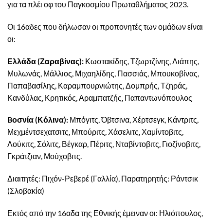
για τα πλέι οφ του Παγκοσμίου Πρωταθλήματος 2023.
Οι 16αδες που δήλωσαν οι προπονητές των ομάδων είναι
οι:
Ελλάδα (Ζαραβίνας):
Κωστακίδης, Τζωρτζίνης, Λιάπης,
Μυλωνάς, Μάλλιος, Μιχαηλίδης, Πασσιάς, Μπουκοβίνας,
Παπαβασίλης, Καραμπουρνιώτης, Δομπρής, Τζηράς,
Κανδύλας, Κρητικός, Αραμπατζής, Παπαντωνόπουλος
Bοσνία (Κόλινα):
Μπόγιτς, Όβτσινα, Χέρτσεγκ, Κάντριτς,
Μεχμέντσεχατσιτς, Μπούριτς, Χάσελιτς, Χαμίντοβιτς,
Λούκιτς, Σόλιτς, Βέγκαρ, Πέριτς, Νταβίντοβιτς, Γιοζίνοβιτς,
Γκράτζιαν, Μούχοβιτς.
Διαιτητές: Πιχόν-Ρεβερέ (Γαλλία), Παρατηρητής: Ράντσικ
(Σλοβακία)
Εκτός από την 16αδα της Εθνικής έμειναν οι: Ηλιόπουλος,