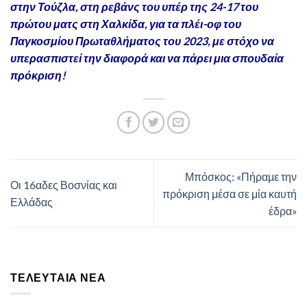
στην Τούζλα, στη ρεβάνς του υπέρ της 24-17 του
πρώτου ματς στη Χαλκίδα, για τα πλέι-οφ του
Παγκοσμίου Πρωταθλήματος του 2023, με στόχο να
υπερασπιστεί την διαφορά και να πάρει μια σπουδαία
πρόκριση!
Μπόσκος: «Πήραμε την
Οι 16αδες Βοσνίας και
πρόκριση μέσα σε μία καυτή
Ελλάδας
έδρα»
ΤΕΛΕΥΤΑΊΑ ΝΈΑ