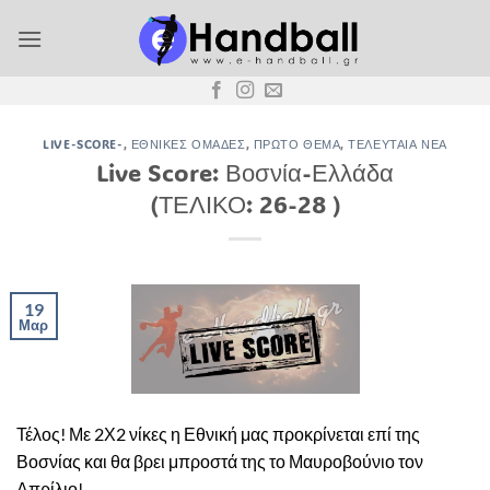
Μετάβαση
στο
περιεχόμενο
LIVE-SCORE-
,
ΕΘΝΙΚΈΣ ΟΜΆΔΕΣ
,
ΠΡΏΤΟ ΘΈΜΑ
,
ΤΕΛΕΥΤΑΊΑ ΝΈΑ
Live Score: Βοσνία-Ελλάδα
(ΤΕΛΙΚΟ: 26-28 )
19
Μαρ
Τέλος! Με 2Χ2 νίκες η Εθνική μας προκρίνεται επί της
Βοσνίας και θα βρει μπροστά της το Μαυροβούνιο τον
Απρίλιο!