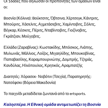
Οι 16αδες που δήλωσαν οι προπονητές των ομάδων είναι
οι:
Bοσνία (Κόλινα): Bούκτσιτς, Όβτσινα, Χέρτσεγκ, Κάντριτς,
Μπούριτς, Χάσελιτς, Αχμετάσεβιτς, Χαμίντοβιτς, Σόλιτς,
Βέγκαρ, Κέσκιτς, Πέριτς, Νταβίντοβιτς, Γιοζίνοβιτς,
Γκράτζιαν, Μούχοβιτς.
Ελλάδα (Ζαραβίνας): Κωστακίδης, Μπόσκος, Λιάπης,
Μυλωνάς, Μάλλιος, Λοίζος, Μιχαηλίδης, Μπουκοβίνας,
Παπαβασίλης, Καραμπουρνιώτης, Δομπρής, Τζηράς,
Κανδύλας, Ηλιόπουλος, Κρητικός, Αραμπατζής
Διαιτητές: Χόρασεκ- Νοβότνι (Τσεχία), Παρατηρητής:
Νατσέφσκι (Βόρεια Μακεδονία)
Το παιχνίδι μεταδίδεται ζωντανά από το ertsports.
Καλησπέρα. Η Εθνική ομάδα αντιμετωπίζει τη Βοσνία