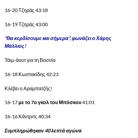
16-20 Τζηράς 43:18
16-19 Τζηράς 43:00
“Θα κερδίσουμε και σήμερα”, φωνάζει ο Χάρης
Μάλλιος!
Τάιμ-άουτ για τη Βοσνία
16-18 Κωστακίδης 42:23
Κλέβει ο Αραμπατζής!
16-17
με το 7ο γκολ του Μπόσκου
41:01
16-16 Κάντριτς 40:34
Συμπληρώθηκαν 40 λεπτά αγώνα