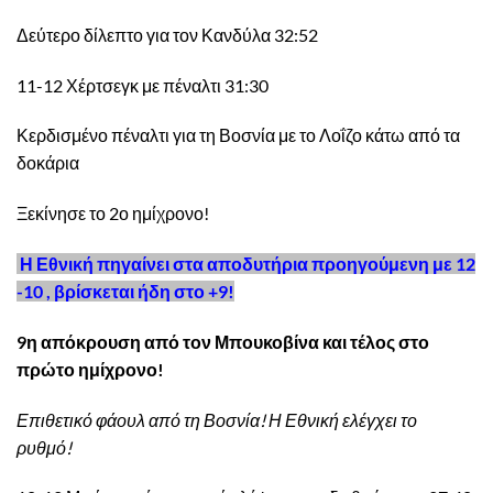
Δεύτερο δίλεπτο για τον Κανδύλα 32:52
11-12 Χέρτσεγκ με πέναλτι 31:30
Κερδισμένο πέναλτι για τη Βοσνία με το Λοΐζο κάτω από τα
δοκάρια
Ξεκίνησε το 2ο ημίχρονο!
Η Εθνική πηγαίνει στα αποδυτήρια προηγούμενη με 12
-10 , βρίσκεται ήδη στο +9!
9η απόκρουση από τον Μπουκοβίνα και τέλος στο
πρώτο ημίχρονο!
Επιθετικό φάουλ από τη Βοσνία! Η Εθνική ελέγχει το
ρυθμό!