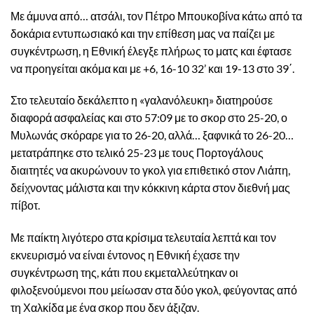
Με άμυνα από… ατσάλι, τον Πέτρο Μπουκοβίνα κάτω από τα
δοκάρια εντυπωσιακό και την επίθεση μας να παίζει με
συγκέντρωση, η Εθνική έλεγξε πλήρως το ματς και έφτασε
να προηγείται ακόμα και με +6, 16-10 32’ και 19-13 στο 39΄.
Στο τελευταίο δεκάλεπτο η «γαλανόλευκη» διατηρούσε
διαφορά ασφαλείας και στο 57:09 με το σκορ στο 25-20, ο
Μυλωνάς σκόραρε για το 26-20, αλλά… ξαφνικά το 26-20…
μετατράπηκε στο τελικό 25-23 με τους Πορτογάλους
διαιτητές να ακυρώνουν το γκολ για επιθετικό στον Λιάπη,
δείχνοντας μάλιστα και την κόκκινη κάρτα στον διεθνή μας
πίβοτ.
Με παίκτη λιγότερο στα κρίσιμα τελευταία λεπτά και τον
εκνευρισμό να είναι έντονος η Εθνική έχασε την
συγκέντρωση της, κάτι που εκμεταλλεύτηκαν οι
φιλοξενούμενοι που μείωσαν στα δύο γκολ, φεύγοντας από
τη Χαλκίδα με ένα σκορ που δεν άξιζαν.