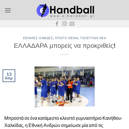
Μετάβαση
στο
περιεχόμενο
ΕΘΝΙΚΈΣ ΟΜΆΔΕΣ
,
ΠΡΏΤΟ ΘΈΜΑ
,
ΤΕΛΕΥΤΑΊΑ ΝΈΑ
ΕΛΛΑΔΑΡΑ μπορείς να προκριθείς!
13
Απρ
Μπροστά σε ένα κατάμεστο κλειστό γυμναστήριο Κανήθου-
Χαλκίδας, η Εθνική Ανδρών σημείωσε μία από τις