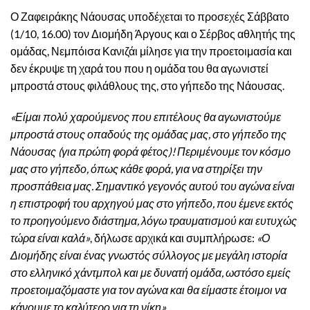
Ο Ζαφειράκης Νάουσας υποδέχεται το προσεχές Σάββατο
(1/10, 16.00) τον Διομήδη Άργους και ο Σέρβος αθλητής της
ομάδας, Νεμπόισα Κανιζάι μίλησε για την προετοιμασία και
δεν έκρυψε τη χαρά του που η ομάδα του θα αγωνιστεί
μπροστά στους φιλάθλους της, στο γήπεδο της Νάουσας.
«Είμαι πολύ χαρούμενος που επιτέλους θα αγωνιστούμε
μπροστά στους οπαδούς της ομάδας μας, στο γήπεδο της
Νάουσας (για πρώτη φορά φέτος)! Περιμένουμε τον κόσμο
μας στο γήπεδο, όπως κάθε φορά, για να στηρίξει την
προσπάθεια μας. Σημαντικό γεγονός αυτού του αγώνα είναι
η επιστροφή του αρχηγού μας στο γήπεδο, που έμενε εκτός
το προηγούμενο διάστημα, λόγω τραυματισμού και ευτυχώς
τώρα είναι καλά»
, δήλωσε αρχικά και συμπλήρωσε:
«Ο
Διομήδης είναι ένας γνωστός σύλλογος με μεγάλη ιστορία
στο ελληνικό χάντμπολ και με δυνατή ομάδα, ωστόσο εμείς
προετοιμαζόμαστε για τον αγώνα και θα είμαστε έτοιμοι να
κάνουμε το καλύτερο για τη νίκη».