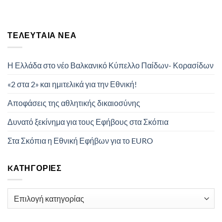
ΤΕΛΕΥΤΑΊΑ ΝΈΑ
Η Ελλάδα στο νέο Βαλκανικό Κύπελλο Παίδων- Κορασίδων
«2 στα 2» και ημιτελικά για την Εθνική!
Αποφάσεις της αθλητικής δικαιοσύνης
Δυνατό ξεκίνημα για τους Εφήβους στα Σκόπια
Στα Σκόπια η Εθνική Εφήβων για το EURO
KΑΤΗΓΟΡΊΕΣ
Kατηγορίες