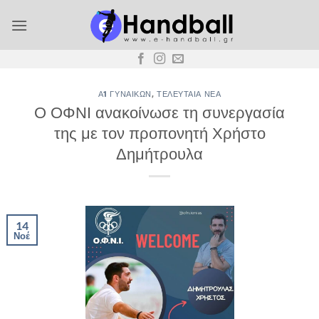
Μετάβαση
στο
περιεχόμενο
Α1 ΓΥΝΑΙΚΏΝ
,
ΤΕΛΕΥΤΑΊΑ ΝΈΑ
Ο ΟΦΝΙ ανακοίνωσε τη συνεργασία
της με τον προπονητή Χρήστο
Δημήτρουλα
14
Νοέ