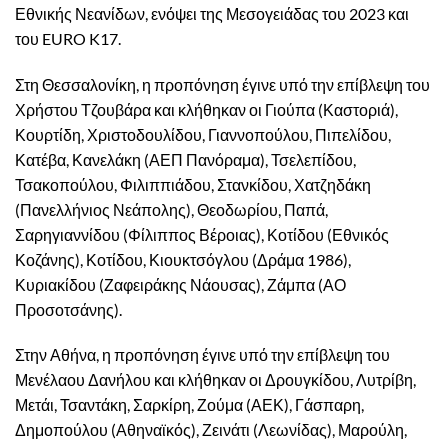
Εθνικής Νεανίδων, ενόψει της Μεσογειάδας του 2023 και
του EURO K17.
Στη Θεσσαλονίκη, η προπόνηση έγινε υπό την επίβλεψη του
Χρήστου Τζουβάρα και κλήθηκαν οι Γιούπα (Καστοριά),
Κουρτίδη, Χριστοδουλίδου, Γιαννοπούλου, Πιπελίδου,
Κατέβα, Κανελάκη (ΑΕΠ Πανόραμα), Τσελεπίδου,
Τσακοπούλου, Φιλιππιάδου, Στανκίδου, Χατζηδάκη
(Πανελλήνιος Νεάπολης), Θεοδωρίου, Παπά,
Σαρηγιαννίδου (Φίλιππος Βέροιας), Κοτίδου (Εθνικός
Κοζάνης), Κοτίδου, Κιουκτσόγλου (Δράμα 1986),
Κυριακίδου (Ζαφειράκης Νάουσας), Ζάμπα (ΑΟ
Προσοτσάνης).
Στην Αθήνα, η προπόνηση έγινε υπό την επίβλεψη του
Μενέλαου Δανήλου και κλήθηκαν οι Δρουγκίδου, Λυτρίβη,
Μετάι, Τσαντάκη, Σαρκίρη, Ζούμα (ΑΕΚ), Γάσπαρη,
Δημοπούλου (Αθηναϊκός), Ζεινάτι (Λεωνίδας), Μαρούλη,