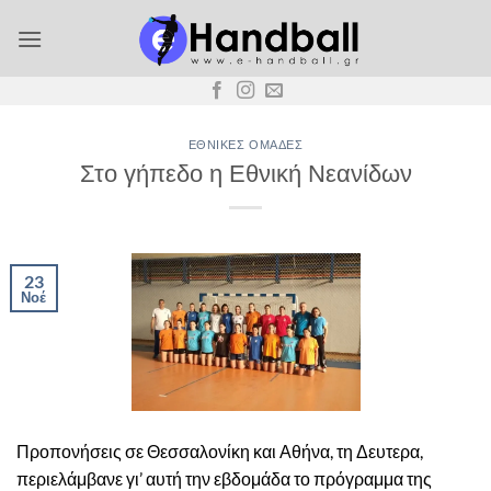
Μετάβαση
στο
περιεχόμενο
ΕΘΝΙΚΈΣ ΟΜΆΔΕΣ
Στο γήπεδο η Εθνική Νεανίδων
23
Νοέ
Προπονήσεις σε Θεσσαλονίκη και Αθήνα, τη Δευτερα,
περιελάμβανε γι’ αυτή την εβδομάδα το πρόγραμμα της