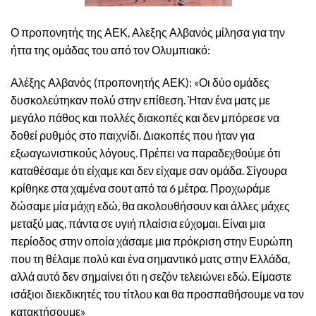
Ο προπονητής της ΑΕΚ, Αλεξης Αλβανός μίλησα για την
ήττα της ομάδας του από τον Ολυμπιακό:
Αλέξης Αλβανός (προπονητής ΑΕΚ): «Οι δύο ομάδες
δυσκολεύτηκαν πολύ στην επίθεση. Ήταν ένα ματς με
μεγάλο πάθος και πολλές διακοπές και δεν μπόρεσε να
δοθεί ρυθμός στο παιχνίδι. Διακοπές που ήταν για
εξωαγωνιστικούς λόγους. Πρέπει να παραδεχθούμε ότι
καταθέσαμε ότι είχαμε και δεν είχαμε σαν ομάδα. Σίγουρα
κρίθηκε στα χαμένα σουτ από τα 6 μέτρα. Προχωράμε
δώσαμε μία μάχη εδώ, θα ακολουθήσουν και άλλες μάχες
μεταξύ μας, πάντα σε υγιή πλαίσια εύχομαι. Είναι μια
περίοδος στην οποία χάσαμε μια πρόκριση στην Ευρώπη
που τη θέλαμε πολύ και ένα σημαντικό ματς στην Ελλάδα,
αλλά αυτό δεν σημαίνει ότι η σεζόν τελειώνει εδώ. Είμαστε
ισάξιοι διεκδικητές του τίτλου και θα προσπαθήσουμε να τον
κατακτήσουμε»