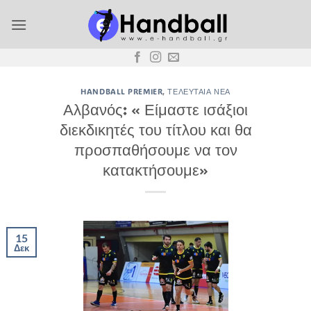
Μετάβαση
στο
περιεχόμενο
HANDBALL PREMIER
,
ΤΕΛΕΥΤΑΊΑ ΝΈΑ
Αλβανός: « Είμαστε ισάξιοι
διεκδικητές του τίτλου και θα
προσπαθήσουμε να τον
κατακτήσουμε»
15
Δεκ