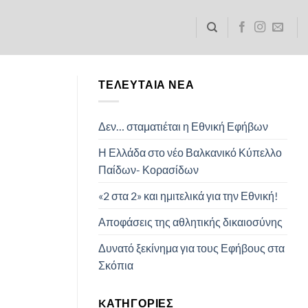
ΤΕΛΕΥΤΑΊΑ ΝΈΑ
Δεν… σταματιέται η Εθνική Εφήβων
Η Ελλάδα στο νέο Βαλκανικό Κύπελλο
Παίδων- Κορασίδων
«2 στα 2» και ημιτελικά για την Εθνική!
Αποφάσεις της αθλητικής δικαιοσύνης
Δυνατό ξεκίνημα για τους Εφήβους στα
Σκόπια
KΑΤΗΓΟΡΊΕΣ