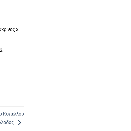
κρινος 3,
2,
ου Κυπέλλου
λλάδος