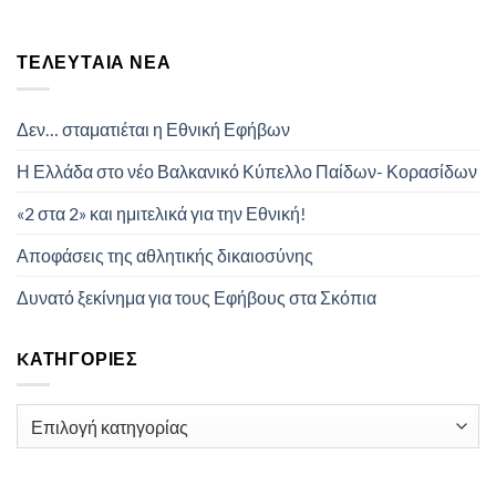
ΤΕΛΕΥΤΑΊΑ ΝΈΑ
Δεν… σταματιέται η Εθνική Εφήβων
Η Ελλάδα στο νέο Βαλκανικό Κύπελλο Παίδων- Κορασίδων
«2 στα 2» και ημιτελικά για την Εθνική!
Αποφάσεις της αθλητικής δικαιοσύνης
Δυνατό ξεκίνημα για τους Εφήβους στα Σκόπια
KΑΤΗΓΟΡΊΕΣ
Kατηγορίες