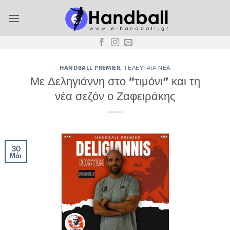
Μετάβαση
στο
περιεχόμενο
HANDBALL PREMIER
,
ΤΕΛΕΥΤΑΊΑ ΝΈΑ
Με Δεληγιάννη στο “τιμόνι” και τη
νέα σεζόν ο Ζαφειράκης
30
Μάι