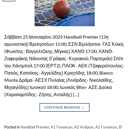
Σάββατο 25 Ιανουαρίου 2025 Handball Premier (13η
αγωνιστική) Βριλησσίων 15:00, ΕΣΝ Βριλήσσια- ΓΑΣ Κιλκίς
(Φωκίτης- Βαγγελτζίκης, Μίγκας) ΧΑΝΘ 17:00, ΧΑΝΘ-
Ζαφειράκης Νάουσας (Γράψας- Κυριακού, Παρτεμιάν) Σπίτι
του Χάντμπολ 17:00 (ΕΡΤ2), ΠΑΟΚ- ΑΕΚ (Τζαφερόπουλος-
Πατιός, Κατσίκης- Αγγελίδης) Κραχτίδης 18:00, Bianco
Monte Δράμα- ΑΕΣΧ Πυλαίας (Λινάρδος- Νικολαϊδης,
Μιχαηλίδης) Ιωνικού 18:00, Ιωνικός Bfon- AΣΕ Δούκα
(Χαραλαμπίδης- Ζήσης, Ανταλής) […]
CONTINUE READING
→
Posted in
Handball Premier
,
Α1 Γυναικών
,
Α2 Ανδρών
,
Α2 Γυναικών
,
Β'