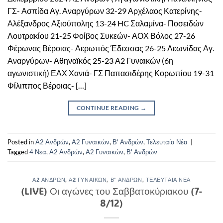
ΓΣ- Ασπίδα Αγ. Αναργύρων 32-29 Αρχέλαος Κατερίνης-
Αλέξανδρος Αξιούπολης 13-24 HC Σαλαμίνα- Ποσειδών
Λουτρακίου 21-25 Φοίβος Συκεών- ΑΟΧ Βόλος 27-26
Φέρωνας Βέροιας- Αερωπός Έδεσσας 26-25 Λεωνίδας Αγ.
Αναργύρων- Αθηναϊκός 25-23 Α2 Γυναικών (6η
αγωνιστική) ΕΑΧ Χανιά- ΓΣ Παπασιδέρης Κορωπίου 19-31
Φίλιππος Βέροιας- […]
CONTINUE READING
→
Posted in
Α2 Ανδρών
,
Α2 Γυναικών
,
Β' Ανδρών
,
Τελευταία Νέα
|
Tagged
4 Νεα
,
Α2 Ανδρών
,
Α2 Γυναικών
,
Β' Ανδρών
Α2 ΑΝΔΡΏΝ
,
Α2 ΓΥΝΑΙΚΏΝ
,
Β' ΑΝΔΡΏΝ
,
ΤΕΛΕΥΤΑΊΑ ΝΈΑ
(LIVE) Οι αγώνες του Σαββατοκύριακου (7-
8/12)