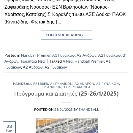
Ζαφειράκης Νάουσας- ΕΣΝ Βριλησσίων (Νάσκος-
Χαρίτσος, Κατσίκης) Σ. Καραλής 18:00, ΑΣΕ Δούκα- ΠΑΟΚ
(Κινατζίδης- Φωτακίδης, […]
CONTINUE READING
→
Posted in
Handball Premier
,
Α1 Γυναικών
,
Α2 Ανδρών
,
Α2 Γυναικών
,
Β'
Ανδρών
,
Τελευταία Νέα
|
Tagged
4 Νεα
,
Handball Premier
,
Α1
Γυναικών
,
Α2 Ανδρών
,
Α2 Γυναικών
HANDBALL PREMIER
,
Α1 ΓΥΝΑΙΚΏΝ
,
Α2 ΑΝΔΡΏΝ
,
Α2 ΓΥΝΑΙΚΏΝ
,
Β' ΑΝΔΡΏΝ
,
ΤΕΛΕΥΤΑΊΑ ΝΈΑ
Πρόγραμμα και Διαιτητές (25-26/1/2025)
POSTED ON
23/01/2025
BY
EHANDBALL
23
Ιαν