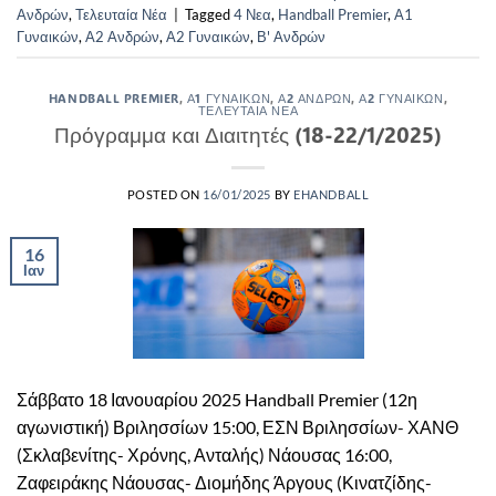
Ανδρών
,
Τελευταία Νέα
|
Tagged
4 Νεα
,
Handball Premier
,
Α1
Γυναικών
,
Α2 Ανδρών
,
Α2 Γυναικών
,
Β' Ανδρών
HANDBALL PREMIER
,
Α1 ΓΥΝΑΙΚΏΝ
,
Α2 ΑΝΔΡΏΝ
,
Α2 ΓΥΝΑΙΚΏΝ
,
ΤΕΛΕΥΤΑΊΑ ΝΈΑ
Πρόγραμμα και Διαιτητές (18-22/1/2025)
POSTED ON
16/01/2025
BY
EHANDBALL
16
Ιαν
Σάββατο 18 Ιανουαρίου 2025 Handball Premier (12η
αγωνιστική) Βριλησσίων 15:00, ΕΣΝ Βριλησσίων- ΧΑΝΘ
(Σκλαβενίτης- Χρόνης, Ανταλής) Νάουσας 16:00,
Ζαφειράκης Νάουσας- Διομήδης Άργους (Κινατζίδης-