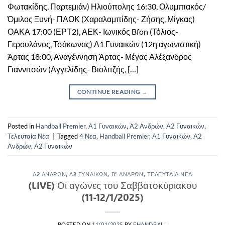
Φωτακίδης, Παρτεμιάν) Ηλιούπολης 16:30, Ολυμπιακός/
Όμιλος Ξυνή- ΠΑΟΚ (Χαραλαμπίδης- Ζήσης, Μίγκας)
ΟΑΚΑ 17:00 (ΕΡΤ2), ΑΕΚ- Ιωνικός Bfon (Τόλιος-
Γερουλάνος, Τσάκωνας) Α1 Γυναικών (12η αγωνιστική)
Άρτας 18:00, Αναγέννηση Άρτας- Μέγας Αλέξανδρος
Γιαννιτσών (Αγγελίδης- Βιολιτζής, […]
CONTINUE READING
→
Posted in
Handball Premier
,
Α1 Γυναικών
,
Α2 Ανδρών
,
Α2 Γυναικών
,
Τελευταία Νέα
|
Tagged
4 Νεα
,
Handball Premier
,
Α1 Γυναικών
,
Α2
Ανδρών
,
Α2 Γυναικών
Α2 ΑΝΔΡΏΝ
,
Α2 ΓΥΝΑΙΚΏΝ
,
Β' ΑΝΔΡΏΝ
,
ΤΕΛΕΥΤΑΊΑ ΝΈΑ
(LIVE) Οι αγώνες του Σαββατοκύριακου
(11-12/1/2025)
POSTED ON
11/01/2025
BY
EHANDBALL