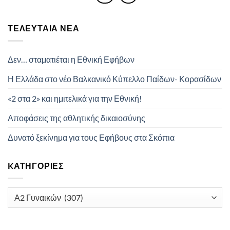
ΤΕΛΕΥΤΑΊΑ ΝΈΑ
Δεν… σταματιέται η Εθνική Εφήβων
Η Ελλάδα στο νέο Βαλκανικό Κύπελλο Παίδων- Κορασίδων
«2 στα 2» και ημιτελικά για την Εθνική!
Αποφάσεις της αθλητικής δικαιοσύνης
Δυνατό ξεκίνημα για τους Εφήβους στα Σκόπια
KΑΤΗΓΟΡΊΕΣ
Kατηγορίες