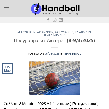
Μετάβαση
στο
περιεχόμενο
Α1 ΓΥΝΑΙΚΏΝ
,
Α2 ΑΝΔΡΏΝ
,
Α2 ΓΥΝΑΙΚΏΝ
,
Β' ΑΝΔΡΏΝ
,
ΤΕΛΕΥΤΑΊΑ ΝΈΑ
Πρόγραμμα και Διαιτητές (8-9/3/2025)
POSTED ON
06/03/2025
BY
EHANDBALL
06
Μαρ
Σάββατο 8 Μαρτίου 2025 Α1 Γυναικών (17η αγωνιστική)