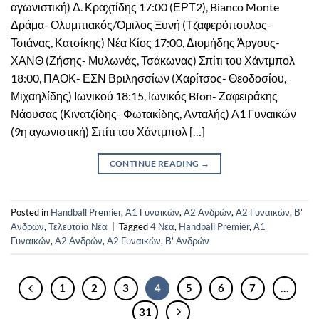
αγωνιστική) Δ. Κραχτίδης 17:00 (ΕΡΤ2), Bianco Monte
Δράμα- Ολυμπιακός/Όμιλος Ξυνή (Τζαφερόπουλος-
Τσιάνας, Κατσίκης) Νέα Κίος 17:00, Διομήδης Άργους-
ΧΑΝΘ (Ζήσης- Μυλωνάς, Τσάκωνας) Σπίτι του Χάντμπολ
18:00, ΠΑΟΚ- ΕΣΝ Βριλησσίων (Χαρίτσος- Θεοδοσίου,
Μιχαηλίδης) Ιωνικού 18:15, Ιωνικός Bfon- Ζαφειράκης
Νάουσας (Κινατζίδης- Φωτακίδης, Ανταλής) Α1 Γυναικών
(9η αγωνιστική) Σπίτι του Χάντμπολ […]
CONTINUE READING
→
Posted in
Handball Premier
,
Α1 Γυναικών
,
Α2 Ανδρών
,
Α2 Γυναικών
,
Β'
Ανδρών
,
Τελευταία Νέα
|
Tagged
4 Νεα
,
Handball Premier
,
Α1
Γυναικών
,
Α2 Ανδρών
,
Α2 Γυναικών
,
Β' Ανδρών
1
2
3
4
5
6
7
…
31