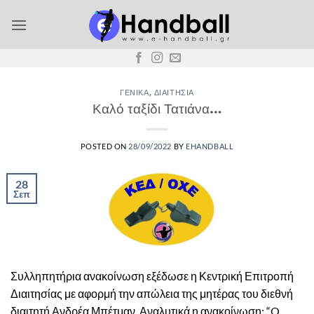
Μετάβαση
στο
περιεχόμενο
ΓΕΝΙΚΆ
,
ΔΙΑΙΤΗΣΊΑ
Καλό ταξίδι Τατιάνα…
POSTED ON
28/09/2022
BY
EHANDBALL
28
Σεπ
Συλληπητήρια ανακοίνωση εξέδωσε η Κεντρική Επιτροπή
Διαιτησίας με αφορμή την απώλεια της μητέρας του διεθνή
διαιτητή Ανδρέα Μπέτμαν. Αναλυτικά η ανακοίνωση: “O