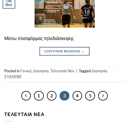
08
Νοέ
Μέσω πλατφόρμας τηλεδιάσκεψης
CONTINUE READING
→
Posted in
Γενικά
,
Διαιτησία
,
Τελευταία Νέα
|
Tagged
Διαιτησία
,
ΣΥΔΧΕΒΕ
1
2
3
4
5
ΤΕΛΕΥΤΑΊΑ ΝΈΑ