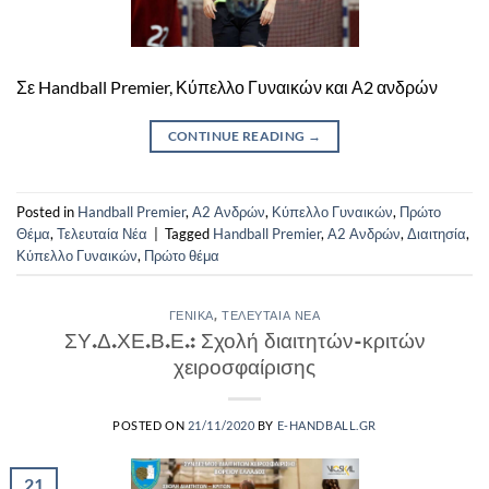
Σε Handball Premier, Κύπελλο Γυναικών και Α2 ανδρών
CONTINUE READING
→
Posted in
Handball Premier
,
Α2 Ανδρών
,
Κύπελλο Γυναικών
,
Πρώτο
Θέμα
,
Τελευταία Νέα
|
Tagged
Handball Premier
,
Α2 Ανδρών
,
Διαιτησία
,
Κύπελλο Γυναικών
,
Πρώτο θέμα
ΓΕΝΙΚΆ
,
ΤΕΛΕΥΤΑΊΑ ΝΈΑ
ΣΥ.Δ.ΧΕ.Β.Ε.: Σχολή διαιτητών-κριτών
χειροσφαίρισης
POSTED ON
21/11/2020
BY
E-HANDBALL.GR
21