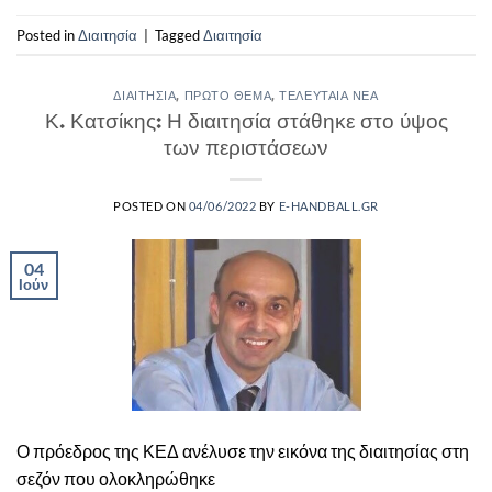
Posted in
Διαιτησία
|
Tagged
Διαιτησία
ΔΙΑΙΤΗΣΊΑ
,
ΠΡΏΤΟ ΘΈΜΑ
,
ΤΕΛΕΥΤΑΊΑ ΝΈΑ
Κ. Κατσίκης: Η διαιτησία στάθηκε στο ύψος
των περιστάσεων
POSTED ON
04/06/2022
BY
E-HANDBALL.GR
04
Ιούν
Ο πρόεδρος της ΚΕΔ ανέλυσε την εικόνα της διαιτησίας στη
σεζόν που ολοκληρώθηκε