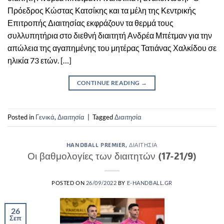
Πρόεδρος Κώστας Κατσίκης και τα μέλη της Κεντρικής
Επιτροπής Διαιτησίας εκφράζουν τα θερμά τους
συλλυπητήρια στο διεθνή διαιτητή Ανδρέα Μπέτμαν για την
απώλεια της αγαπημένης του μητέρας Τατιάνας Χαλκίδου σε
ηλικία 73 ετών. […]
CONTINUE READING
→
Posted in
Γενικά
,
Διαιτησία
|
Tagged
Διαιτησία
HANDBALL PREMIER
,
ΔΙΑΙΤΗΣΊΑ
Οι βαθμολογίες των διαιτητών (17-21/9)
POSTED ON
26/09/2022
BY
E-HANDBALL.GR
26
Σεπ