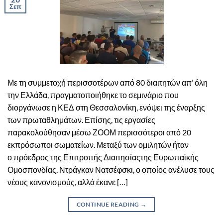
Σεπ
Με τη συμμετοχή περισσοτέρων από 80 διαιτητών απ’ όλη
την Ελλάδα, πραγματοποιήθηκε το σεμινάριο που
διοργάνωσε η ΚΕΔ στη Θεσσαλονίκη, ενόψει της έναρξης
των πρωταθλημάτων. Επίσης, τις εργασίες
παρακολούθησαν μέσω ΖΟΟΜ περισσότεροι από 20
εκπρόσωποι σωματείων. Μεταξύ των ομιλητών ήταν
ο πρόεδρος της Επιτροπής Διαιτησίαςτης Ευρωπαϊκής
Ομοσπονδίας, Ντράγκαν Νατσέφσκι, ο οποίος ανέλυσε τους
νέους κανονισμούς, αλλά έκανε […]
CONTINUE READING
→