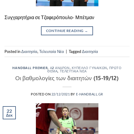
Συγχαρητήρια σε Τζαφερόπουλο- Μπέτμαν
CONTINUE READING
→
Posted in
Διαιτησία
,
Τελευταία Νέα
|
Tagged
Διαιτησία
HANDBALL PREMIER
,
Α2 ΑΝΔΡΏΝ
,
ΚΎΠΕΛΛΟ ΓΥΝΑΙΚΏΝ
,
ΠΡΏΤΟ
ΘΈΜΑ
,
ΤΕΛΕΥΤΑΊΑ ΝΈΑ
Οι βαθμολογίες των διαιτητών (15-19/12)
POSTED ON
22/12/2021
BY
E-HANDBALL.GR
22
Δεκ