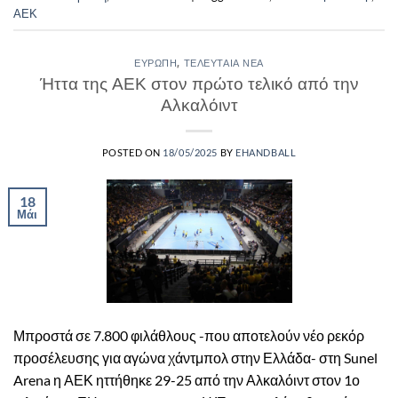
ΑΕΚ
ΕΥΡΏΠΗ
,
ΤΕΛΕΥΤΑΊΑ ΝΈΑ
Ήττα της ΑΕΚ στον πρώτο τελικό από την
Αλκαλόιντ
POSTED ON
18/05/2025
BY
EHANDBALL
18
Μάι
Μπροστά σε 7.800 φιλάθλους -που αποτελούν νέο ρεκόρ
προσέλευσης για αγώνα χάντμπολ στην Ελλάδα- στη Sunel
Arena η ΑΕΚ ηττήθηκε 29-25 από την Αλκαλόιντ στον 1ο