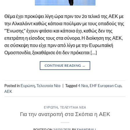
Θέμα έχει προκύψει λίγη ώρα πριν τον 2ο τελικό της ΑΕΚ με
την Αλκαλόιντ καθώς κάποια πούλμαν με τους οπαδούς της
“Ένωσης” έχουν φτάσει και κάποια όχι, καθώς δεν της
επετράπη η είσοδος τους στα σύνορα. Η διοίκηση της ΑΕΚ,
σε σύσκεψη που είχε πριν από λίγο με την Ευρωπαϊκή
Ομοσπονδία, ξεκαθάρισε ότι δεν πρόκειται […]
CONTINUE READING
→
Posted in
Ευρώπη
,
Τελευταία Νέα
|
Tagged
4 Νεα
,
EHF European Cup
,
ΑΕΚ
ΕΥΡΏΠΗ
,
ΤΕΛΕΥΤΑΊΑ ΝΈΑ
Για την ανατροπή στα Σκόπια η ΑΕΚ
POSTED ON
24/05/2025
BY
EHANDBALL