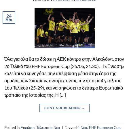
24
Μάι
Όλα για όλα θα τα δώσει η ΑΕΚ κόντρα στην Αλκαλόιντ, στον
2ο Τελικό του EHF European Cup (25/05, 21:30). Η «Ένωση»
καλείται να κυνηγήσει την υπέρβαση μέσα στην έδρα της
ομάδας των Σκοπίων, ανατρέποντας την ήττα με 4 γκολ του
1ου Τελικού (25-29), και να σηκώσει το δεύτερο Ευρωπαϊκό
τρόπαιο της Ιστορίας της. Η […]
CONTINUE READING
→
Posted in
Ευρώπη
,
Τελευταία Νέα
|
Tagged
4 Νεα
,
EHF European Cup
,