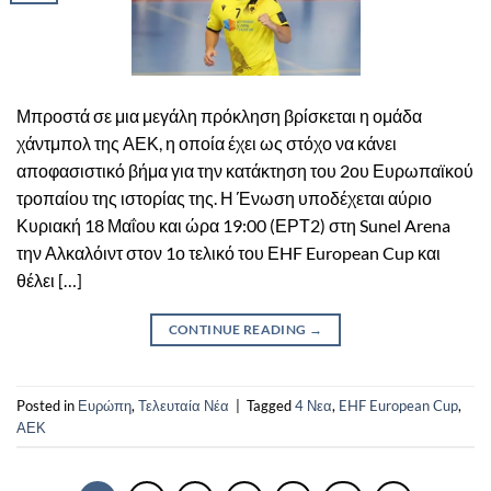
Μπροστά σε μια μεγάλη πρόκληση βρίσκεται η ομάδα
χάντμπολ της ΑΕΚ, η οποία έχει ως στόχο να κάνει
αποφασιστικό βήμα για την κατάκτηση του 2ου Ευρωπαϊκού
τροπαίου της ιστορίας της. Η Ένωση υποδέχεται αύριο
Κυριακή 18 Μαΐου και ώρα 19:00 (ΕΡΤ2) στη Sunel Arena
την Αλκαλόιντ στον 1ο τελικό του ΕHF European Cup και
θέλει […]
CONTINUE READING
→
Posted in
Ευρώπη
,
Τελευταία Νέα
|
Tagged
4 Νεα
,
EHF European Cup
,
ΑΕΚ