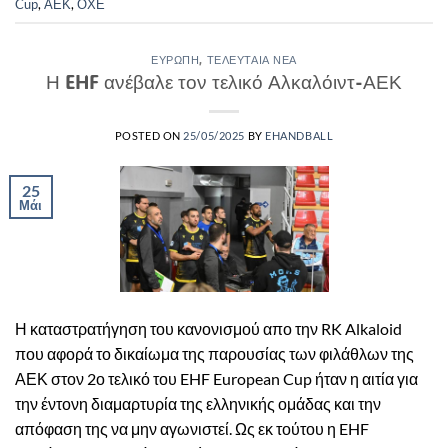
Cup
,
ΑΕΚ
,
ΟΧΕ
ΕΥΡΏΠΗ
,
ΤΕΛΕΥΤΑΊΑ ΝΈΑ
Η EHF ανέβαλε τον τελικό Αλκαλόιντ-ΑΕΚ
POSTED ON
25/05/2025
BY
EHANDBALL
25
Μάι
Η καταστρατήγηση του κανονισμού απο την RK Alkaloid
που αφορά το δικαίωμα της παρουσίας των φιλάθλων της
ΑΕΚ στον 2ο τελικό του EHF European Cup ήταν η αιτία για
την έντονη διαμαρτυρία της ελληνικής ομάδας και την
απόφαση της να μην αγωνιστεί. Ως εκ τούτου η EHF