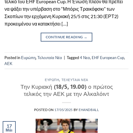
τελικό τoυ ΕΗF European Cup. Η Ένωση πλέον θα πρέπει
να ψάξει την υπέρβαση στο “Μπόρις Τραικόφσκι” των
Σκοπίων την ερχόμενη Κυριακή 25/5 στις 21:30 (ΕΡΤ2)
προκειμένου να κατακτήσει […]
CONTINUE READING
→
Posted in
Ευρώπη
,
Τελευταία Νέα
|
Tagged
4 Νεα
,
EHF European Cup
,
ΑΕΚ
ΕΥΡΏΠΗ
,
ΤΕΛΕΥΤΑΊΑ ΝΈΑ
Την Κυριακή (18/5, 19.00) ο πρώτος
τελικός την ΑΕΚ με την Αλκαλόιντ
POSTED ON
17/05/2025
BY
EHANDBALL
17
Μάι