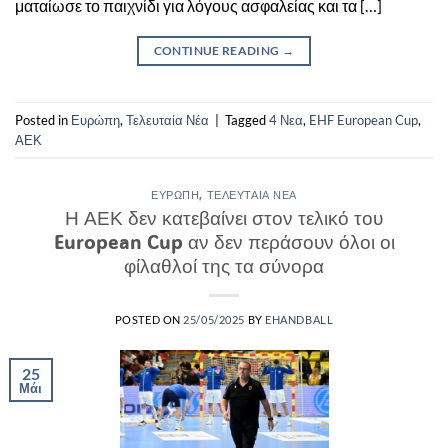
ματαίωσε το παιχνίδι για λόγους ασφαλείας και τα […]
CONTINUE READING
→
Posted in
Ευρώπη
,
Τελευταία Νέα
|
Tagged
4 Νεα
,
EHF European Cup
,
ΑΕΚ
ΕΥΡΏΠΗ
,
ΤΕΛΕΥΤΑΊΑ ΝΈΑ
Η ΑΕΚ δεν κατεβαίνει στον τελικό του
European Cup αν δεν περάσουν όλοι οι
φίλαθλοί της τα σύνορα
POSTED ON
25/05/2025
BY
EHANDBALL
25
Μάι