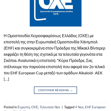
Η Ομοσπονδία Χειροσφαιρίσεως Ελλάδος (ΟΧΕ) με
επιστολή της στην Ευρωπαϊκή Ομοσπονδία Χάντμπολ
(ΕΗF) και συγκεκριμένα στον Πρόεδρο της Μίκαελ Βίντερερ
εκφράζει τη θέση της σχετικά με τα τελευταία γεγονότα στα
Σκόπια. Αναλυτικά η επιστολή: “Κύριε Πρόεδρε, Σας
στέλνουμε την παρούσα επιστολή που αφορά τον 2ο τελικό
του EHF European Cup μεταξύ των ομάδων Alkaloid- AEK
[…]
CONTINUE READING
→
Posted in
Ευρώπη
,
ΟΧΕ
,
Τελευταία Νέα
|
Tagged
4 Νεα
,
EHF European