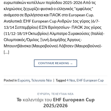
ευρωπαϊκών κυπέλλων περίοδου 2025-2026 Από τις
κληρώσεις ξεχωρίζει φυσικά ο ελληνικός “εμφύλιος”
ανάμεσα σε Βριλήσσια και ΠΑΟΚ στο European Cup.
Aναλυτικά: ΕΗF European Cup Ανδρών 1ος γύρος (6/7-
13/14 Σεπτεμβρίου) ΕΣΝ Βριλησσίων- ΠΑΟΚ 2ος γύρος
(11/12-18/19 Οκτωβρίου) Αλμπατρο Συρακούσες (Ιταλία)-
Ολυμπιακός/Όμιλος Ξυνή Διομήδης Άργους-
Μπουντβάνσκα (Μαυροβούνιο) Λόβτσεν (Μαυροβούνιο)-
[…]
CONTINUE READING
→
Posted in
Ευρώπη
,
Τελευταία Νέα
|
Tagged
4 Νεα
,
EHF European Cup
ΕΥΡΏΠΗ
,
ΤΕΛΕΥΤΑΊΑ ΝΈΑ
To καλεντάρι του EHF European Cup
2025/2026