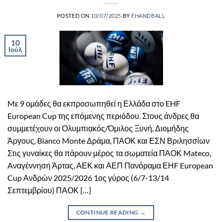
POSTED ON
10/07/2025
BY
EHANDBALL
10
Ιούλ
Mε 9 ομάδες θα εκπροσωπηθεί η Ελλάδα στο EHF
European Cup της επόμενης περιόδου. Στους άνδρες θα
συμμετέχουν οι Ολυμπιακός/Όμιλος Ξυνή, Διομήδης
Άργους, Bianco Monte Δράμα, ΠΑΟΚ και ΕΣΝ Βριλησσίων
Στις γυναίκες θα πάρουν μέρος τα σωματεία ΠΑΟΚ Mateco,
Aναγέννηση Άρτας, ΑΕΚ και ΑΕΠ Πανόραμα ΕΗF European
Cup Ανδρών 2025/2026 1ος γύρος (6/7-13/14
Σεπτεμβρίου) ΠΑΟΚ […]
CONTINUE READING
→