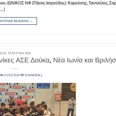
ύλου. ΙΩΝΙΚΟΣ ΝΦ (Πάνος Ιατρούδης): Καρούσης, Ταντούλος, Σα
[…]
ONTINUE READING
→
ΣΧΑ
,
ΤΕΛΕΥΤΑΊΑ ΝΈΑ
κες ΑΣΕ Δούκα, Νέα Ιωνία και Βριλήσ
 ON
15/02/2024
BY
EHANDBALL