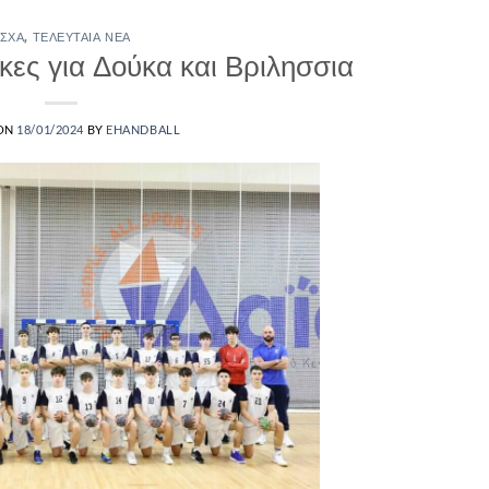
ΣΧΑ
,
ΤΕΛΕΥΤΑΊΑ ΝΈΑ
ες για Δούκα και Βριλησσια
 ON
18/01/2024
BY
EHANDBALL