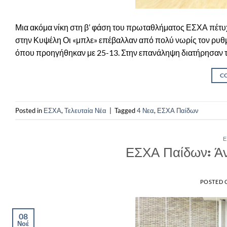
Μια ακόμα νίκη στη β’ φάση του πρωταθλήματος ΕΣΧΑ πέτυχ
στην Κυψέλη Οι «μπλε» επέβαλλαν από πολύ νωρίς τον ρυθμ
όπου προηγήθηκαν με 25-13. Στην επανάληψη διατήρησαν τα
C
Posted in
ΕΣΧΑ
,
Τελευταία Νέα
|
Tagged
4 Νεα
,
ΕΣΧΑ Παίδων
Ε
ΕΣΧΑ Παίδων: Άνε
POSTED
08
Νοέ