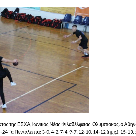
ατος της ΕΣΧΑ, Ιωνικός Νέας Φιλαδέλφειας, Ολυμπιακός, ο Αθην
Πεντάλεπτα: 3-0, 4-2, 7-4, 9-7, 12-10, 14-12 (ημχ.), 15-13, 