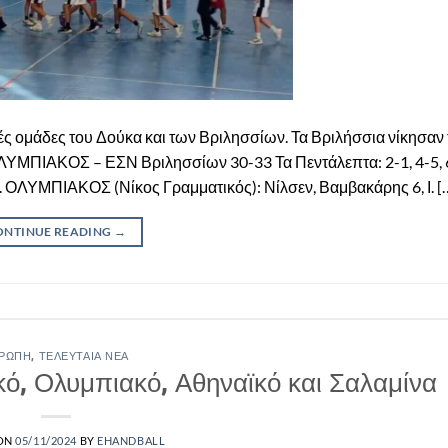
 ομάδες του Δούκα και των Βριλησσίων. Τα Βριλήσσια νίκησαν 
ΟΛΥΜΠΙΑΚΟΣ – ΕΣΝ Βριλησσίων 30-33 Τα Πεντάλεπτα: 2-1, 4-5, 6
33. ΟΛΥΜΠΙΑΚΟΣ (Νίκος Γραμματικός): Νίλσεν, Βαμβακάρης 6, Ι. [
ONTINUE READING
→
ΡΏΠΗ
,
ΤΕΛΕΥΤΑΊΑ ΝΈΑ
κό, Ολυμπιακό, Αθηναϊκό και Σαλαμίνα
 ON
05/11/2024
BY
EHANDBALL