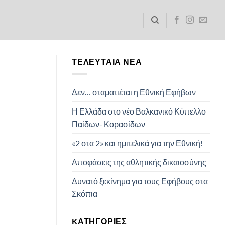
ΤΕΛΕΥΤΑΊΑ ΝΈΑ
Δεν… σταματιέται η Εθνική Εφήβων
Η Ελλάδα στο νέο Βαλκανικό Κύπελλο
Παίδων- Κορασίδων
«2 στα 2» και ημιτελικά για την Εθνική!
Αποφάσεις της αθλητικής δικαιοσύνης
Δυνατό ξεκίνημα για τους Εφήβους στα
Σκόπια
KΑΤΗΓΟΡΊΕΣ