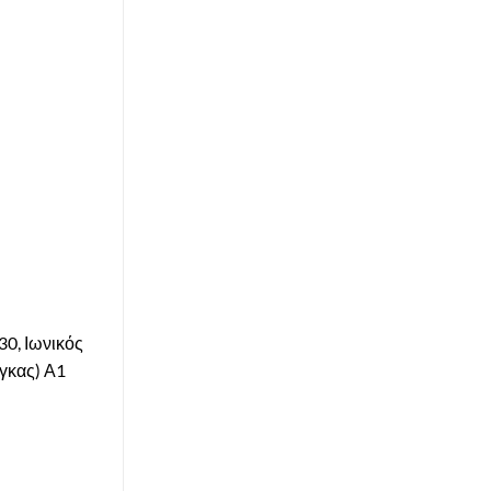
30, Ιωνικός
γκας) Α1