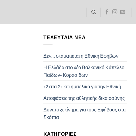
ΤΕΛΕΥΤΑΊΑ ΝΈΑ
Δεν… σταματιέται η Εθνική Εφήβων
Η Ελλάδα στο νέο Βαλκανικό Κύπελλο
Παίδων- Κορασίδων
«2 στα 2» και ημιτελικά για την Εθνική!
Αποφάσεις της αθλητικής δικαιοσύνης
Δυνατό ξεκίνημα για τους Εφήβους στα
Σκόπια
KΑΤΗΓΟΡΊΕΣ