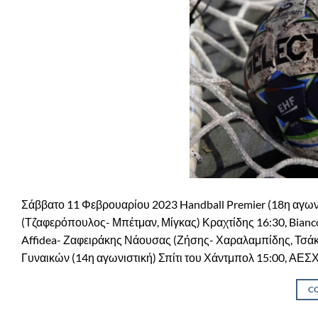
Σάββατο 11 Φεβρουαρίου 2023 Handball Premier (18η αγω
(Τζαφερόπουλος- Μπέτμαν, Μίγκας) Κραχτίδης 16:30, Bianc
Affidea- Ζαφειράκης Νάουσας (Ζήσης- Χαραλαμπίδης, Τσά
Γυναικών (14η αγωνιστική) Σπίτι του Χάντμπολ 15:00, ΑΕΣ
C