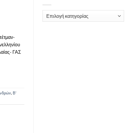
Kατηγορίες
πέτμαν-
νελληνίου
λαίας- ΓΑΣ
νδρών
,
Β'