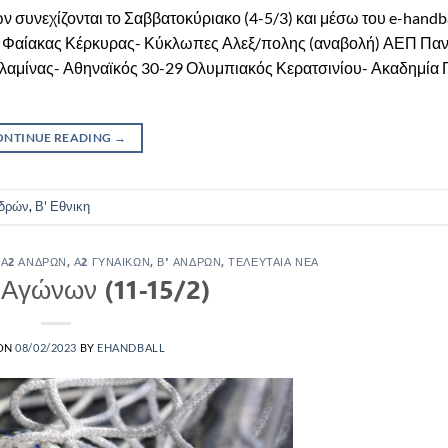
συνεχίζονται το Σαββατοκύριακο (4-5/3) και μέσω του e-handba
ών Φαίακας Κέρκυρας- Κύκλωπες Αλεξ/πολης (αναβολή) ΑΕΠ Πα
λαμίνας- Αθηναϊκός 30-29 Ολυμπιακός Κερατσινίου- Ακαδημία 
ONTINUE READING
→
δρών
,
Β' Εθνικη
,
Α2 ΑΝΔΡΏΝ
,
Α2 ΓΥΝΑΙΚΏΝ
,
Β' ΑΝΔΡΏΝ
,
ΤΕΛΕΥΤΑΊΑ ΝΈΑ
 Αγώνων (11-15/2)
 ON
08/02/2023
BY
EHANDBALL