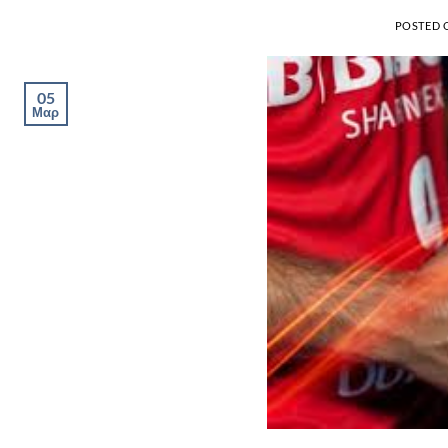
POSTED
05
Μαρ