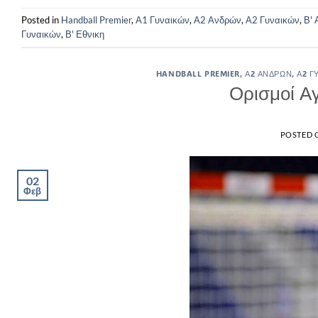
Posted in
Handball Premier
,
Α1 Γυναικών
,
Α2 Ανδρών
,
Α2 Γυναικών
,
Β'
Γυναικών
,
Β' Εθνικη
HANDBALL PREMIER
,
Α2 ΑΝΔΡΏΝ
,
Α2 Γ
Ορισμοί Α
POSTED
02
Φεβ