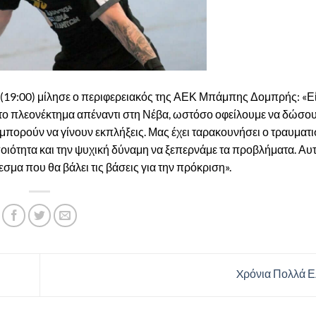
 (19:00) μίλησε ο περιφερειακός της ΑΕΚ Μπάμπης Δομπρής: «Εί
ε το πλεονέκτημα απέναντι στη Νέβα, ωστόσο οφείλουμε να δώσο
ι μπορούν να γίνουν εκπλήξεις. Μας έχει ταρακουνήσει ο τραυματ
 ποιότητα και την ψυχική δύναμη να ξεπερνάμε τα προβλήματα. Αυ
σμα που θα βάλει τις βάσεις για την πρόκριση».
Xρόνια Πολλά 