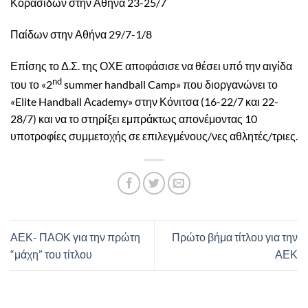
Κορασίδων στην Αθήνα 23-25/7
Παίδων στην Αθήνα 29/7-1/8
Επίσης το Δ.Σ. της ΟΧΕ αποφάσισε να θέσει υπό την αιγίδα
nd
του το «2
summer handball Camp» που διοργανώνει το
«Elite Handball Αcademy» στην Κόνιτσα (16-22/7 και 22-
28/7) και να το στηρίξει εμπράκτως απονέμοντας 10
υποτροφίες συμμετοχής σε επιλεγμένους/νες αθλητές/τριες.
ΑΕΚ- ΠΑΟΚ για την πρώτη
Πρώτο βήμα τίτλου για την
“μάχη” του τίτλου
ΑΕΚ