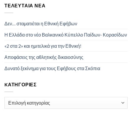
ΤΕΛΕΥΤΑΊΑ ΝΈΑ
Δεν… σταματιέται η Εθνική Εφήβων
Η Ελλάδα στο νέο Βαλκανικό Κύπελλο Παίδων- Κορασίδων
«2 στα 2» και ημιτελικά για την Εθνική!
Αποφάσεις της αθλητικής δικαιοσύνης
Δυνατό ξεκίνημα για τους Εφήβους στα Σκόπια
KΑΤΗΓΟΡΊΕΣ
Kατηγορίες