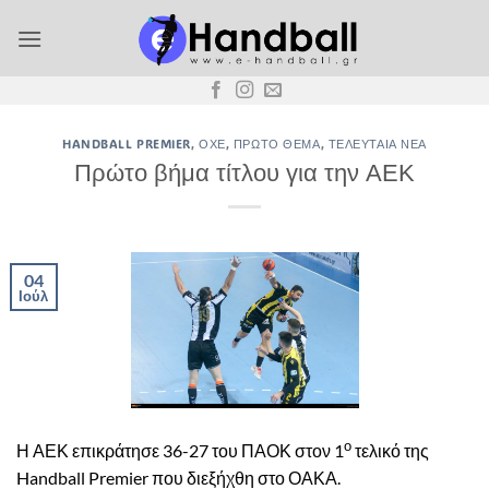
Μετάβαση
στο
περιεχόμενο
HANDBALL PREMIER
,
ΟΧΕ
,
ΠΡΏΤΟ ΘΈΜΑ
,
ΤΕΛΕΥΤΑΊΑ ΝΈΑ
Πρώτο βήμα τίτλου για την ΑΕΚ
04
Ιούλ
ο
Η ΑΕΚ επικράτησε 36-27 του ΠΑΟΚ στον 1
τελικό της
Handball Premier που διεξήχθη στο ΟΑΚΑ.